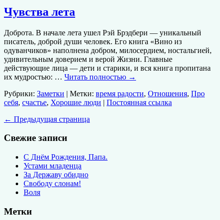
Чувства лета
Доброта. В начале лета ушел Рэй Брэдбери — уникальный
писатель, доброй души человек. Его книга «Вино из
одуванчиков» наполнена добром, милосердием, ностальгией,
удивительным доверием и верой Жизни. Главные
действующие лица — дети и старики, и вся книга пропитана
их мудростью: …
Читать полностью
→
Рубрики:
Заметки
| Метки:
время радости
,
Отношения
,
Про
себя
,
счастье
,
Хорошие люди
|
Постоянная ссылка
←
Предыдущая страница
Свежие записи
С Днём Рождения, Папа.
Устами младенца
За Державу обидно
Свободу слонам!
Воля
Метки