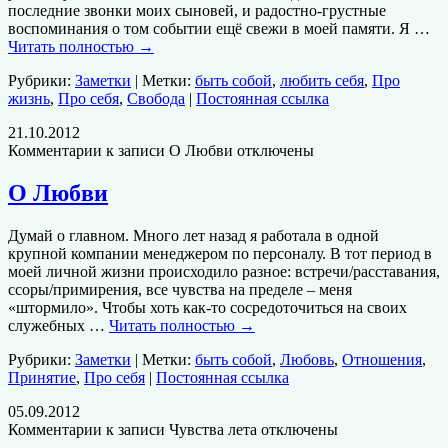
последние звонки моих сыновей, и радостно-грустные
воспоминания о том событии ещё свежи в моей памяти. Я …
Читать полностью
→
Рубрики:
Заметки
| Метки:
быть собой
,
любить себя
,
Про
жизнь
,
Про себя
,
Свобода
|
Постоянная ссылка
21.10.2012
Комментарии
к записи О Любви
отключены
О Любви
Думай о главном. Много лет назад я работала в одной
крупной компании менеджером по персоналу. В тот период в
моей личной жизни происходило разное: встречи/расставания,
ссоры/примирения, все чувства на пределе – меня
«штормило». Чтобы хоть как-то сосредоточиться на своих
служебных …
Читать полностью
→
Рубрики:
Заметки
| Метки:
быть собой
,
Любовь
,
Отношения
,
Принятие
,
Про себя
|
Постоянная ссылка
05.09.2012
Комментарии
к записи Чувства лета
отключены