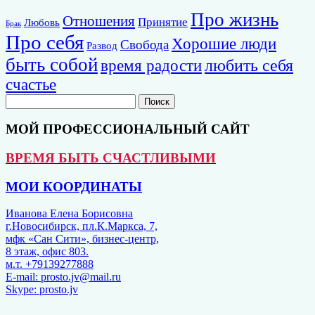
Про жизнь
Отношения
Принятие
Любовь
Брак
Про себя
Хорошие люди
Свобода
Развод
быть собой
любить себя
время радости
счастье
МОЙ ПРОФЕССИОНАЛЬНЫЙ САЙТ
ВРЕМЯ БЫТЬ СЧАСТЛИВЫМИ
МОИ КООРДИНАТЫ
Иванова Елена Борисовна
г.Новосибирск, пл.К.Маркса, 7,
мфк «Сан Сити», бизнес-центр,
8 этаж, офис 803.
м.т. +79139277888
E-mail: prosto.jv@mail.ru
Skype: prosto.jv